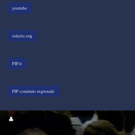
youtube
sslazio.org
FIP.it
FIP comitato regionale
Stampa
|
Mappa del sito
Accedi
© A.D.S. S.S. LAZIO BASKET
Vista web
VIA DEI SAVORELLI 120 00165