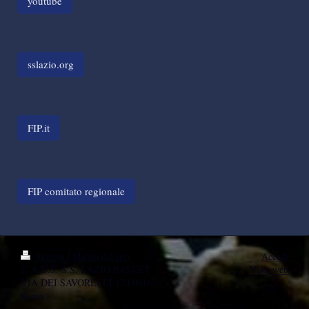
youtube
sslazio.org
FIP.it
FIP comitato regionale
Stampa
|
Mappa del sito
Accedi
© A.D.S. S.S. LAZIO BASKET
Vista web
VIA DEI SAVORELLI 120 00165
Roma