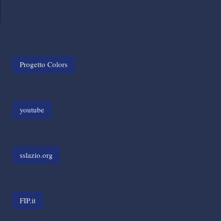
Progetto Colors
youtube
sslazio.org
FIP.it